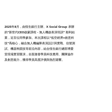
2025年8月，由恆生銀行主辦、X Social Group 承辦
的“新世代CEO啟蒙課程 - 無人機啟表演培訓” 順利結
業，近百位同學參加。本次課程以“低空經濟+創意科
技”爲核心，融合無人機編隊表演設計與實戰、信號測
試、機器狗競技等前沿內容，結合恆生銀行總部博愛
堂現場實習匯演，全面激發學員科技應用、團隊協作
及創意能力，獲得學員高度評價與熱烈迴響。