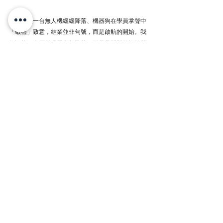
隨著最後一台無人機緩緩降落、機器狗在學員掌聲中
「敬禮」致意，結業並非句號，而是啟航的開始。我
們深信，今天從博愛堂起飛的，不只是閃爍的燈陣與
翱翔的機翼，更是香港下一波創科經濟的無限可能。
媒體報導
查看全部
最新文章