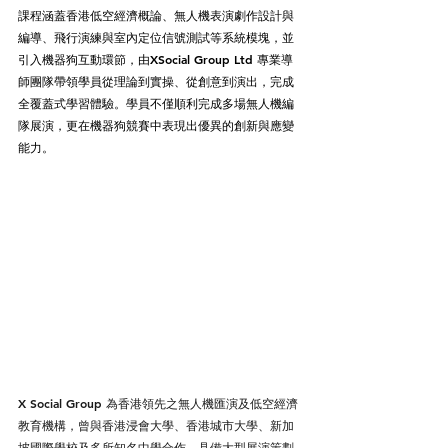
課程涵蓋香港低空經濟概論、無人機表演劇作設計與
編導、飛行演練與室內定位信號測試等系統模塊，並
引入機器狗互動環節，由XSocial Group Ltd 專業導
師團隊帶領學員從理論到實操、從創意到演出，完成
全覆蓋式學習體驗。學員不僅順利完成多場無人機編
隊展演，更在機器狗競賽中表現出優異的創新與應變
能力。
X Social Group 為香港領先之無人機匯演及低空經濟
教育機構，曾與香港浸會大學、香港城市大學、新加
坡國際學校及多所知名中學合作，具備大型展演策劃