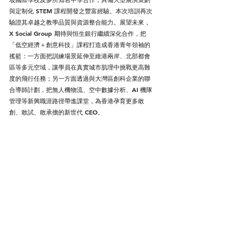
與定制化 STEM 課程開發之豐富經驗。本次培訓再次
驗證其卓越之教學品質與資源整合能力。展望未來，
X Social Group 
期待
與恒生銀行繼續深化合作，把
「低空經濟＋創意科技」課程打造成香港青年領袖的
搖籃：一方面把訓練場景延伸至維港兩岸、北部都會
區等多元空域，讓學員在真實城市肌理中挑戰更高難
度的飛行任務；另一方面透過與大灣區創科企業的聯
合導師計劃，把無人機物流、空中數據分析、AI 機隊
管理等新興職涯路徑帶進課堂，為香港孕育更多敢
創、敢試、敢承擔的新世代 CEO。