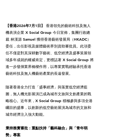
【香港2026年7月1日】
 香港領先的藝術科技及無人
機表演企業 X Social Group 今日宣佈，集團行政總
裁 林漢源 Samuel 獲得香港藝術發展局（HKADC）
委任，出任影視及媒體藝術界別資助審批員。此項委
任不僅是對其深耕數字藝術、低空經濟及盛事策展領
域多年成就的權威肯定，更標誌著 X Social Group 將
進一步發揮業界橋樑作用，以專業實戰經驗承托香港
藝術科技及無人機藝術產業的長遠發展。
隨著香港全力打造「盛事經濟」與落實低空經濟藍
圖，無人機光影展演已成為城市文旅與文創產業的戰
略核心。近年來，X Social Group 積極參與多項全港
矚目的盛事，以創新的低空藝術展演為城市的文旅和
城市經濟注入強大動能。
秉持務實審批：重點扶持「藝科融合」與「青年弱
勢」專案