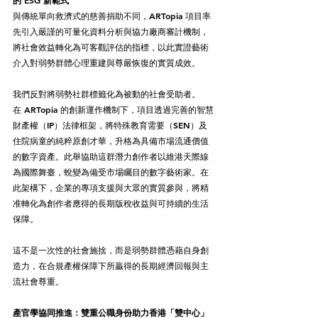
與傳統單向救濟式的慈善捐助不同，ARTopia 項目率
先引入嚴謹的可量化資料分析與協力廠商審計機制，
將社會效益轉化為可客觀評估的指標，以此實證藝術
介入對弱勢群體心理重建與尊嚴恢復的實質成效。
我們反對將弱勢社群標籤化為被動的社會受助者。
在 ARTopia 的創新運作機制下，項目透過完善的智慧
財產權（IP）法律框架，將特殊教育需要（SEN）及
住院病童的純粹原創才華，升格為具備市場流通價值
的數字資產。此舉協助這群潛力創作者以維港天際線
為國際舞臺，蛻變為備受市場矚目的數字藝術家。在
此架構下，企業的專項支援與大眾的實質參與，將精
准轉化為創作者應得的長期版稅收益與可持續的生活
保障。
這不是一次性的社會施捨，而是弱勢群體憑藉自身創
造力，在合規產權保障下所贏得的長期經濟回報與主
流社會尊重。
產官學協同推進：雙重公職身份助力香港「雙中心」