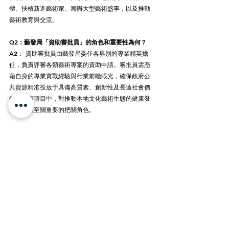
體、扶植新進藝術家、籌辦大型藝術盛事，以及推動
藝術教育與交流。
Q2：藝發局「資助審批員」的角色和重要性為何？
A2： 資助審批員由藝發局委任各界別的專業精英擔
任，負責評審各類藝術專案的資助申請。審批員需憑
藉自身的專業實戰經驗與行業前瞻眼光，確保政府公
共資源精准投放于具備高質素、創新性及長遠社會價
值的藝術項目中，對推動本地文化藝術生態的健康發
展扮演著至關重要的把關角色。
Q3：什麼是「ARTopia」項目？它的核心理念是什
麼？
A3： ARTopia 是由 X Social Group 發起的旗艦
級 ESG（環境、社會與治理）專案。該專案提倡「科
技向善」，核心理念是拒絕向弱勢社群貼上被動接受
「施捨」的標籤。我們透過嚴謹的協力廠商審計與法
律框架，將特殊教育需要（SEN）兒童及住院病童的
原創畫作，轉化為具商業價值的數字智慧財產權，並
以維港夜空為舞臺（無人機燈光秀）展出，為他們贏