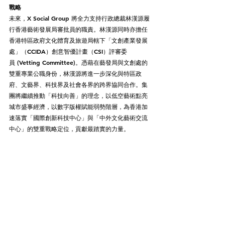
戰略
未來，X Social Group 將全力支持行政總裁林漢源履
行香港藝術發展局審批員的職責。林漢源同時亦擔任
香港特區政府文化體育及旅遊局轄下「文創產業發展
處」（CCIDA）創意智優計畫（CSI）評審委
員 (Vetting Committee)。憑藉在藝發局與文創處的
雙重專業公職身份，林漢源將進一步深化與特區政
府、文藝界、科技界及社會各界的跨界協同合作。集
團將繼續推動「科技向善」的理念，以低空藝術點亮
城市盛事經濟，以數字版權賦能弱勢階層，為香港加
速落實「國際創新科技中心」與「中外文化藝術交流
中心」的雙重戰略定位，貢獻最踏實的力量。