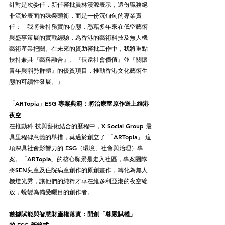
針對是次委任，新任審批員林漢源表示，這份職務絕
非流於表面的殊榮頭銜，而是一份沉甸甸的專業責
任：「我將秉持務實的心態，憑藉多年來在低空藝術
與盛事策展的實戰經驗，為香港的藝術科技及無人機
藝術產業把關。在未來的資助審批工作中，我將重點
扶持兼具『藝科融合』、『長遠社會價值』並『關懷
青年與弱勢群體』的優質項目，推動香港文化藝術生
態的可續性發展。」
「ARTopia」ESG 專案典範：將治療室原作送上維港
夜空
在推動科 技與藝術結合的歷程中，X Social Group 最
具里程碑意義的舉措，莫過於創立了 「ARTopia」 這
項深具社會影響力的 ESG（環境、社會與治理）專
案。「ARTopia」的核心願景是走入社區，專案團隊
將SEN兒童及住院病童創作的原創畫作，轉化為無人
機燈光秀，讓他們的純粹才華在維多利亞港的夜空綻
放，蛻變為備受矚目的創作者。
數據賦能與智慧財產權落實：開創「尊嚴賦權」
的 ESG 新範式