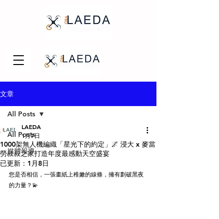
文章
All Posts
LAEDA
All Posts
1月7日
1000架無人機編織「星光下的約定」🌌 浸大 x 麥當
媒體報導
勞叔叔之家打造年度最感動天空盛宴
已更新：
1月8日
您是否相信，一張畫紙上稚嫩的線條，擁有劃破黑夜
的力量？💫