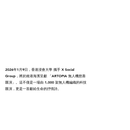
2026年1月9日，香港浸會大學 攜手 X Social 
Group，將於維港海濱呈獻 「ARTOPIA 無人機慈善
匯演」。這不僅是一場由 1,000 架無人機編織的科技
匯演，更是一首獻給生命的抒情詩。