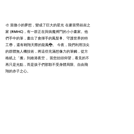
🎨 當微小的夢想，變成了巨大的星光 在麥當勞叔叔之
家 (RMHC)，有一群正在與病魔搏鬥的小小畫家。他
們手中的筆，畫出了會揮手的鳳梨🍍、守護世界的特
工😎，還有翱翔天際的龍鳳🐉。 今夜，我們利用頂尖
的群體無人機技術，將這些充滿想像力的筆觸，從方
格紙上「搬」到維港夜空 。當您抬頭仰望，看見的不
再只是光點，而是孩子們那顆不受身體局限、自由飛
翔的赤子之心。