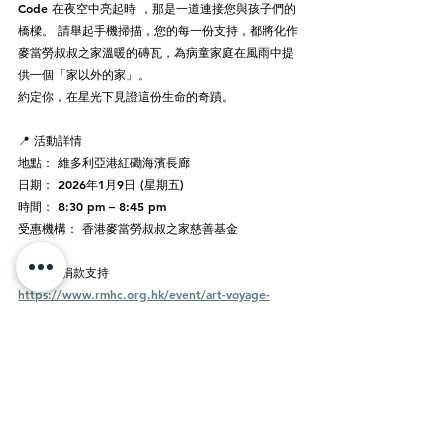
Code 在夜空中亮起時 ，那是一道連接您與孩子們的
橋樑。 請舉起手機掃描，您的每一份支持，都將化作
麥當勞叔叔之家溫暖的磚瓦，為病童家庭在風雨中提
供一個「家以外的家」。
約定你，在星光下見證這份生命的奇蹟。
📍 活動詳情
地點： 維多利亞港紅磡海濱長廊
日期： 2026年1月9日 (星期五)
時間： 8:30 pm – 8:45 pm
受惠機構： 香港麥當勞叔叔之家慈善基金
👉 立即捐款支持
https://www.rmhc.org.hk/event/art-voyage-
wishes-upon-stars
#ARTOPIA
#童夢星
願
#HKBU
#XSocialGroup
#ArtTech
#RMHCHK
#
慈善無人機表演
#讓愛飛翔
媒體報導