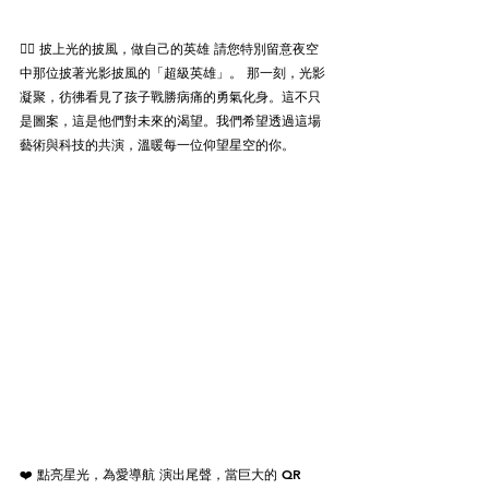
🦸‍♂️ 披上光的披風，做自己的英雄 請您特別留意夜空
中那位披著光影披風的「超級英雄」。 那一刻，光影
凝聚，彷彿看見了孩子戰勝病痛的勇氣化身。這不只
是圖案，這是他們對未來的渴望。我們希望透過這場
藝術與科技的共演，溫暖每一位仰望星空的你。
❤️ 點亮星光，為愛導航 演出尾聲，當巨大的 QR 