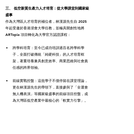
三、 低空新質生產力人才培育：從大學課堂到國家級
盛事
作為大灣區人才培育的補位者，林漢源先生自 2025 
年起受邀於香港浸會大學任教，並極具開創性地將 
ARTopia 項目轉化為大學官方認證課程：
跨學科培育：至今已成功培訓過百名跨學科學
子，全面打破傳統「純硬科技」的人才培育框
架，著重培養兼具創意效率、商業思維與社會責
任感的跨界領袖。
前線實戰控盤：這批學子不僅停留在課堂理論，
更在林漢源先生的帶領下，直接參與了「全運會
無人機表演」等國家級盛事的前線項目控盤，成
為大灣區低空產業中最核心的「軟實力引擎」。