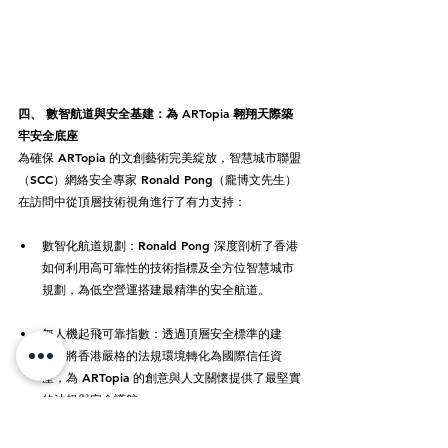
四、 數智航道與安全基建：為 ARTopia 翱翔天際築
牢安全底座
為確保 ARTopia 的文創藝術完美綻放，智慧城市聯盟
（SCC）網絡安全專家 Ronald Pong（龐博文先生） 
在訪問中從頂層技術視角進行了有力支持：
數智化航道規劃：Ronald Pong 深度剖析了香港
如何利用高可靠性的技術指標及全方位智慧城市
規劃，為低空營運搭建最精準的安全航道。
無人機起飛可靠指數：透過頂層安全標準的建
立，將香港嚴格的法規環境轉化為國際信任資
產，為 ARTopia 的創意與人文關懷提供了最堅實
的法規與安全護航。