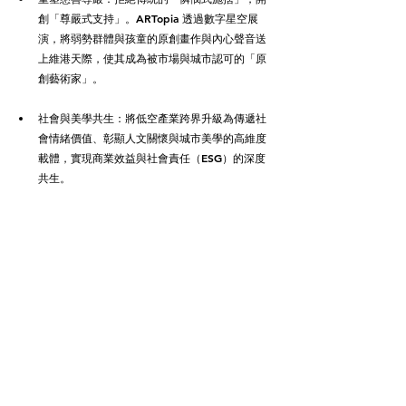
創「尊嚴式支持」。ARTopia 透過數字星空展
演，將弱勢群體與孩童的原創畫作與內心聲音送
上維港天際，使其成為被市場與城市認可的「原
創藝術家」。
社會與美學共生：將低空產業跨界升級為傳遞社
會情緒價值、彰顯人文關懷與城市美學的高維度
載體，實現商業效益與社會責任（ESG）的深度
共生。