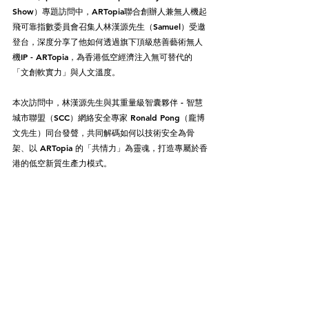
Show）專題訪問中，ARTopia聯合創辦人兼無人機起
飛可靠指數委員會召集人林漢源先生（Samuel）受邀
登台，深度分享了他如何透過旗下頂級慈善藝術無人
機IP - ARTopia，為香港低空經濟注入無可替代的
「文創軟實力」與人文溫度。
本次訪問中，林漢源先生與其重量級智囊夥伴 - 智慧
城市聯盟（SCC）網絡安全專家 Ronald Pong（龐博
文先生）同台發聲，共同解碼如何以技術安全為骨
架、以 ARTopia 的「共情力」為靈魂，打造專屬於香
港的低空新質生產力模式。