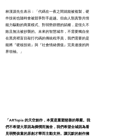
林漢源先生表示：「代碼在一夜之間就能被複製，硬
件技術也隨時會被競爭對手超越。但由人類真摯共情
能力驅動的商業模式、對弱勢群體的賦權，是恆久不
敗且無法被抄襲的。未來的智慧城市，不需要獨自坐
在黑房裡盲目敲打代碼的傳統程序員，我們需要的是
能將『硬核技術』與『社會情緒價值』完美連接的跨
界領袖。」
「ARTopia 的天空創作，本質是重塑慈善的尊嚴。我
們不希望大眾因為憐憫而施舍，我們希望全城因為看
見弱勢孩童的原創才華而主動支持。讓沉默的創作擁