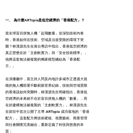
一、 為什麼ARTopia是低空經濟的「香港配方」？
當全球盲目拼無人機「起飛數量」並深陷技術內卷
時，香港如何在技術、空域及法規受限的環境下突
圍？林漢源先生在港台專訪中指出，香港低空經濟的
真正壁壘在於「文創軟實力」與「安全技術標準」，
他將這套無法被複製的獨家模型總結為「香港配
方」。
在演播廳中，當主持人問及內地許多城市正透過大規
模的無人機部署不斷刷新世界紀錄，技術與空域受限
的香港該如何突圍時，林漢源先生明確指出，香港低
空經濟的未來絕不在於盲目拼無人機的「數量」，而
在於建構無法被複製的「文創軟實力」。林漢源先生
在節目中首次公開了主導 ARTopia 成功落地的「香港
配方」。這套配方將技術硬核、視覺藝術、商業管理
與社會關懷完美融合，重新定義了科技與慈善的本
質：