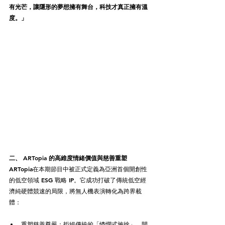
有光芒，讓隱形的夢想擁有舞台，科技才真正擁有溫
度。」
二、 ARTopia 的高維度情緒價值與慈善重塑
ARTopia在本期節目中被正式定義為亞洲首個開創性
的低空領域 ESG 戰略 IP。它成功打破了傳統低空經
濟純硬體競速的局限，將無人機表演轉化為跨界載
體：
重塑慈善尊嚴：拒絕傳統的「憐憫式施捨」，開