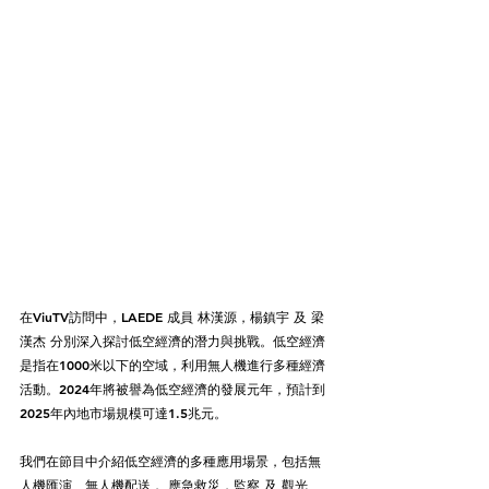
在ViuTV訪問中，LAEDE 成員 林漢源，楊鎮宇 及 梁
漢杰 分別深入探討低空經濟的潛力與挑戰。低空經濟
是指在1000米以下的空域，利用無人機進行多種經濟
活動。2024年將被譽為低空經濟的發展元年，預計到
2025年內地市場規模可達1.5兆元。
我們在節目中介紹低空經濟的多種應用場景，包括無
人機匯演、無人機配送， 應急救災，監察 及 觀光