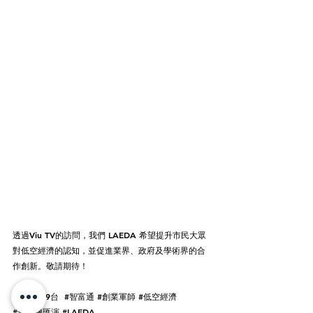
透過Viu TV的訪問，我們 LAEDA 希望提升市民大眾
對低空經濟的認知，並促進業界、政府及學術界的合
作創新。敬請期待！
#ViuTV99台
#智富通
#創業軍師
#低空經濟
#無人機匯演
#LAEDA