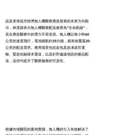
談及香港低空經濟無人機醫療應急發展的未來方向顯
示，林漢源表示無人機醫療配送被譽為“生命航線”，
其在應急醫療中的潛力不容忽視。無人機以每小時60
公里的速度飛行，電池續航約35分鐘，能有效覆蓋20
公里的配送需求。應用場景包括血包及急凍器官運
輸、緊急化驗樣本運送，以及針對偏遠地區的藥品配
送，這些均提升了醫療服務的可及性。
根據內地醫院的案例實踐，無人機的引入有效解決了