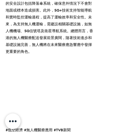
的安全設計包括降落傘系統，確保意外情況下不會對
地面或標本造成損害。此外，5G+技術支持智能導航
和實時監控運輸過程，提高了運輸效率和安全性。未
來，為支持無人機運輸，需建設相關基礎設施，如無
人機機場、5G信號塔及衛星導航系統。總體而言，香
港的無人機醫療配送發展前景廣闊，隨著技術進步和
基礎設施完善，無人機將在未來醫療應急響應中發揮
更重要的角色。
#低空經濟
#無人機醫療應用
#TVB新聞
媒體報導